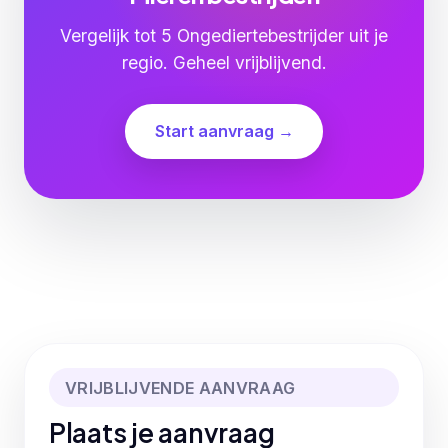
Vergelijk tot 5 Ongediertebestrijder uit je
regio. Geheel vrijblijvend.
Start aanvraag →
VRIJBLIJVENDE AANVRAAG
Plaats je aanvraag