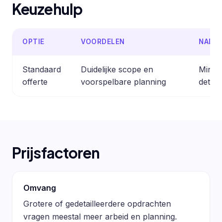
Keuzehulp
OPTIE
VOORDELEN
NADE
Standaard
Duidelijke scope en
Minder
offerte
voorspelbare planning
detail
Prijsfactoren
Omvang
Grotere of gedetailleerdere opdrachten
vragen meestal meer arbeid en planning.