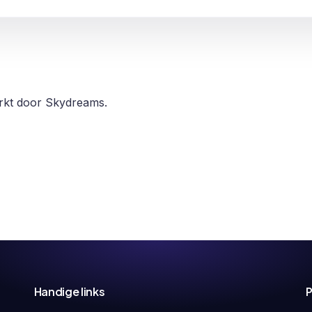
erkt door Skydreams.
Handige links
P