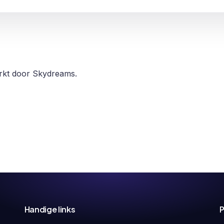
erkt door Skydreams.
Handige links
P