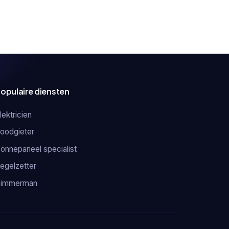
opulaire diensten
lektricien
oodgieter
onnepaneel specialist
egelzetter
Timmerman