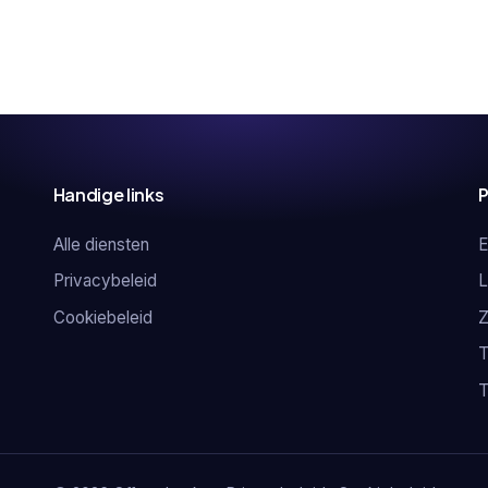
Handige links
P
Alle diensten
E
Privacybeleid
L
Cookiebeleid
Z
T