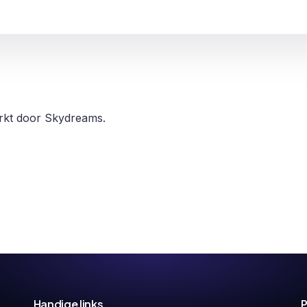
erkt door Skydreams.
Handige links
P