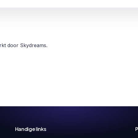
erkt door Skydreams.
Handige links
P