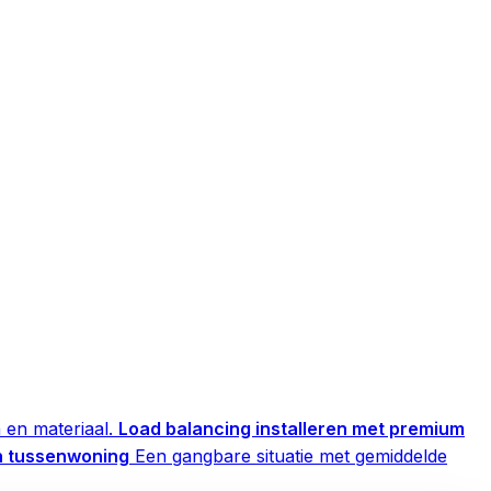
en materiaal.
Load balancing installeren met premium
en tussenwoning
Een gangbare situatie met gemiddelde