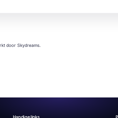
erkt door Skydreams.
Handige links
P