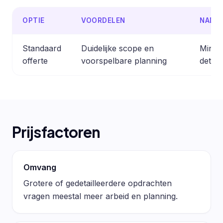
OPTIE
VOORDELEN
NADE
Standaard
Duidelijke scope en
Minder
offerte
voorspelbare planning
detail
Prijsfactoren
Omvang
Grotere of gedetailleerdere opdrachten
vragen meestal meer arbeid en planning.