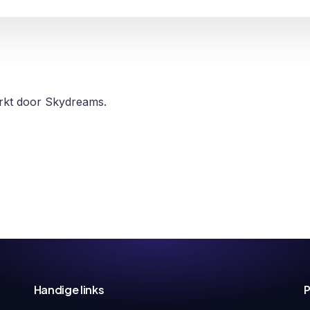
erkt door Skydreams.
Handige links
P