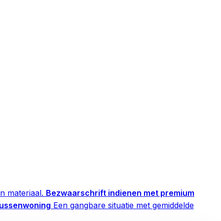
n materiaal.
Bezwaarschrift indienen met premium
 tussenwoning
Een gangbare situatie met gemiddelde