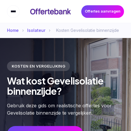
Offertes aanvragen
Home
›
Isolateur
›
Kosten Gevelisolatie binnenzijde
KOSTEN EN VERGELIJKING
Wat kost Gevelisolatie
binnenzijde?
Gebruik deze gids om realistische offertes voor
Gevelisolatie binnenzijde te vergelijken.