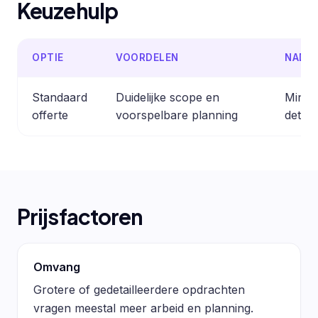
Keuzehulp
OPTIE
VOORDELEN
NADE
Standaard
Duidelijke scope en
Minder
offerte
voorspelbare planning
detail
Prijsfactoren
Omvang
Grotere of gedetailleerdere opdrachten
vragen meestal meer arbeid en planning.