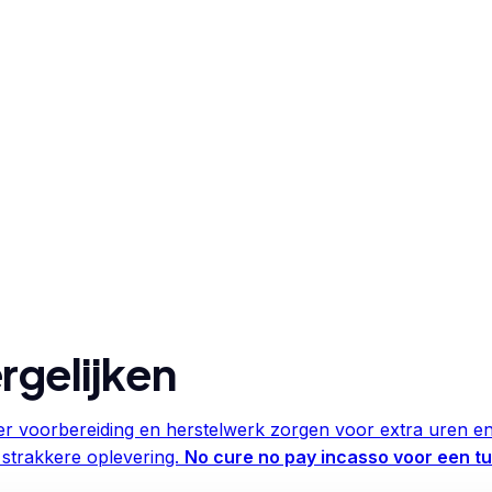
rgelijken
r voorbereiding en herstelwerk zorgen voor extra uren en
 strakkere oplevering.
No cure no pay incasso voor een 