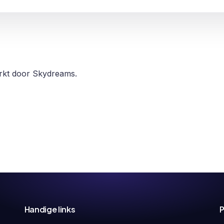
erkt door Skydreams.
Handige links
P