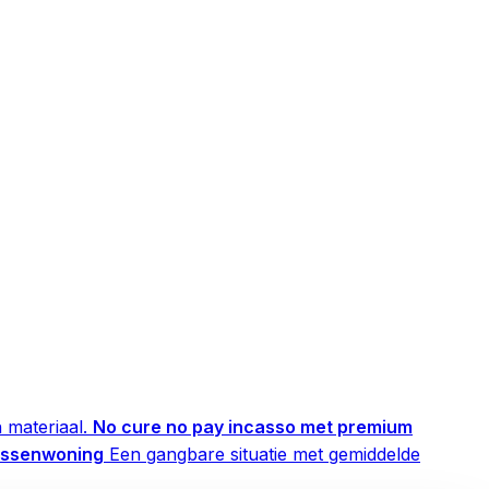
 materiaal.
No cure no pay incasso met premium
tussenwoning
Een gangbare situatie met gemiddelde