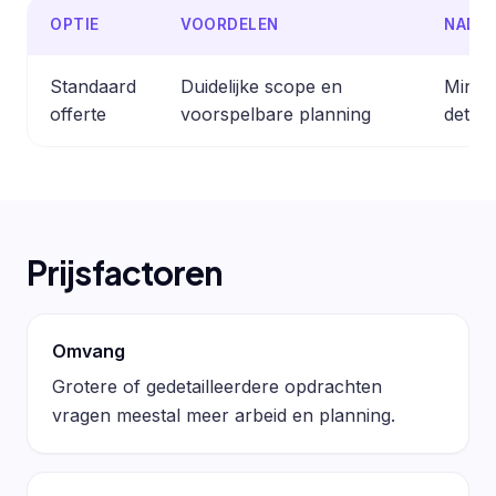
OPTIE
VOORDELEN
NADE
Standaard
Duidelijke scope en
Minder
offerte
voorspelbare planning
detail
Prijsfactoren
Omvang
Grotere of gedetailleerdere opdrachten
vragen meestal meer arbeid en planning.