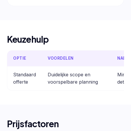
Keuzehulp
OPTIE
VOORDELEN
NADE
Standaard
Duidelijke scope en
Minder
offerte
voorspelbare planning
detail
Prijsfactoren