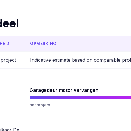
deel
HEID
OPMERKING
 project
Indicative estimate based on comparable pro
Garagedeur motor vervangen
per project
elkaar. De