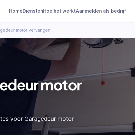
Home
Diensten
Hoe het werkt
Aanmelden als bedrijf
agedeur motor vervangen
gedeur motor
ertes voor Garagedeur motor