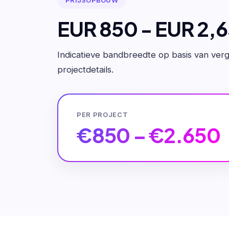
EUR 850 - EUR 2,
Indicatieve bandbreedte op basis van verge
projectdetails.
PER PROJECT
€850 – €2.650