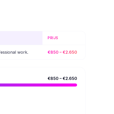
PRIJS
fessional work.
€850 – €2.650
€850 – €2.650