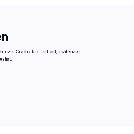
en
 keuze. Controleer arbeid, materiaal,
slist.