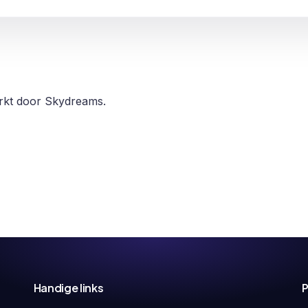
erkt door Skydreams.
Handige links
P