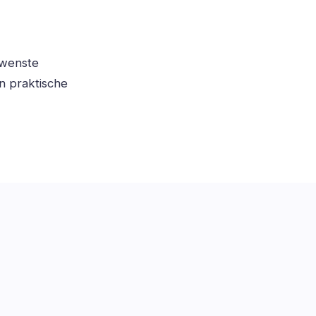
ewenste
n praktische