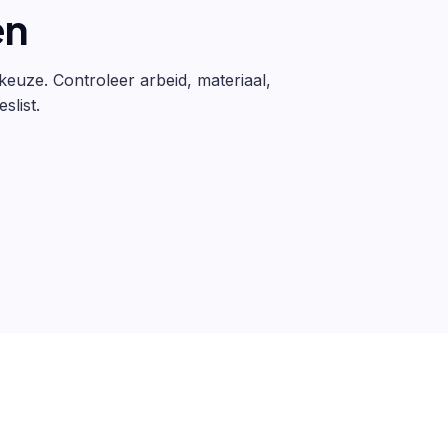
en
 keuze. Controleer arbeid, materiaal,
slist.