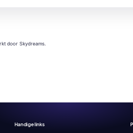
erkt door Skydreams.
Handige links
P