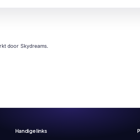
erkt door Skydreams.
Handige links
P