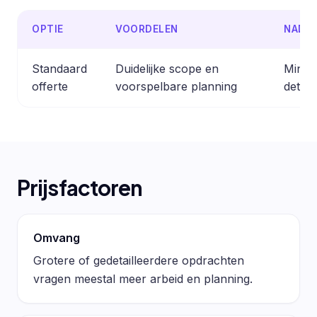
OPTIE
VOORDELEN
NADE
Standaard
Duidelijke scope en
Minder
offerte
voorspelbare planning
detail
Prijsfactoren
Omvang
Grotere of gedetailleerdere opdrachten
vragen meestal meer arbeid en planning.