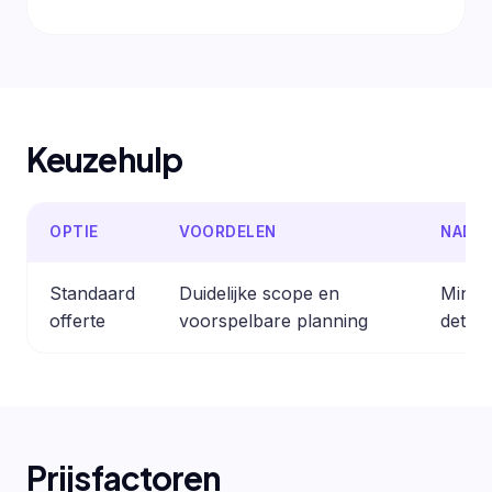
Keuzehulp
OPTIE
VOORDELEN
NADE
Standaard
Duidelijke scope en
Minder
offerte
voorspelbare planning
detail
Prijsfactoren