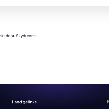
erkt door Skydreams.
Handige links
P