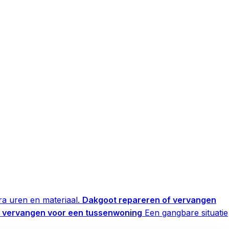
a uren en materiaal.
Dakgoot repareren of vervangen
f vervangen voor een tussenwoning
Een gangbare situatie