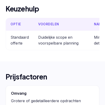
Keuzehulp
OPTIE
VOORDELEN
NADE
Standaard
Duidelijke scope en
Minder
offerte
voorspelbare planning
detail
Prijsfactoren
Omvang
Grotere of gedetailleerdere opdrachten