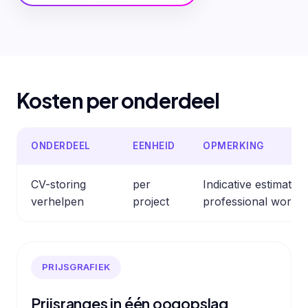
Kosten per onderdeel
ONDERDEEL
EENHEID
OPMERKING
CV-storing
per
Indicative estimate
verhelpen
project
professional work.
PRIJSGRAFIEK
Prijsranges in één oogopslag