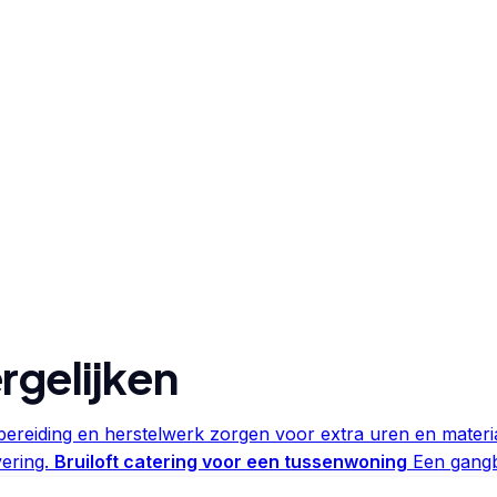
rgelijken
ereiding en herstelwerk zorgen voor extra uren en materia
ering.
Bruiloft catering voor een tussenwoning
Een gangb