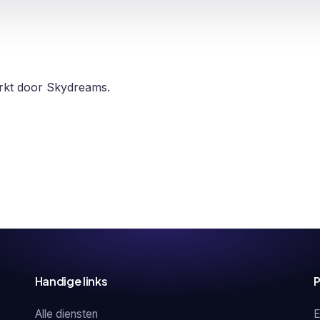
erkt door Skydreams.
Handige links
P
Alle diensten
E