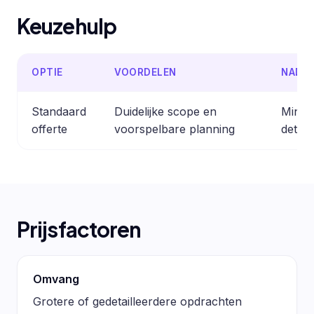
Keuzehulp
OPTIE
VOORDELEN
NADE
Standaard
Duidelijke scope en
Minder
offerte
voorspelbare planning
detail
Prijsfactoren
Omvang
Grotere of gedetailleerdere opdrachten