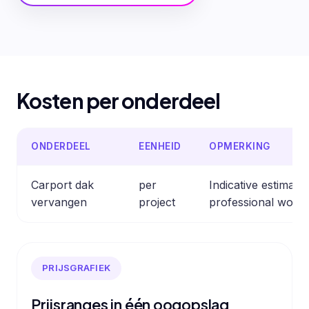
Kosten per onderdeel
ONDERDEEL
EENHEID
OPMERKING
Carport dak
per
Indicative estimat
vervangen
project
professional work.
PRIJSGRAFIEK
Prijsranges in één oogopslag