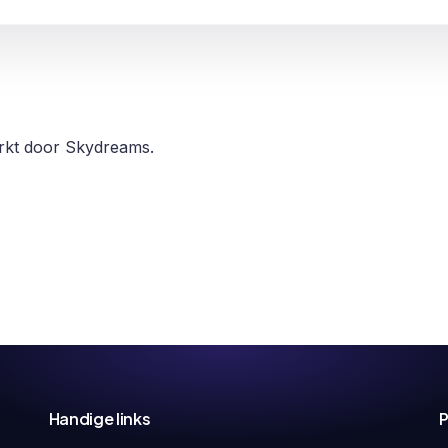
erkt door Skydreams.
Handige links
P