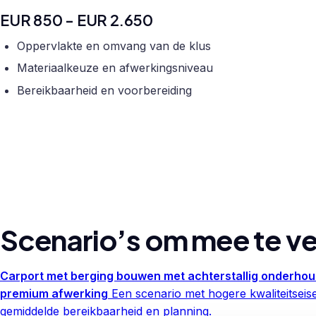
EUR 850 - EUR 2.650
Oppervlakte en omvang van de klus
Materiaalkeuze en afwerkingsniveau
Bereikbaarheid en voorbereiding
Scenario’s om mee te ve
Carport met berging bouwen met achterstallig onderho
premium afwerking
Een scenario met hogere kwaliteitseis
gemiddelde bereikbaarheid en planning.