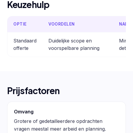
Keuzehulp
OPTIE
VOORDELEN
NADE
Standaard
Duidelijke scope en
Minder
offerte
voorspelbare planning
detail
Prijsfactoren
Omvang
Grotere of gedetailleerdere opdrachten
vragen meestal meer arbeid en planning.