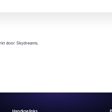
erkt door Skydreams.
Handige links
P