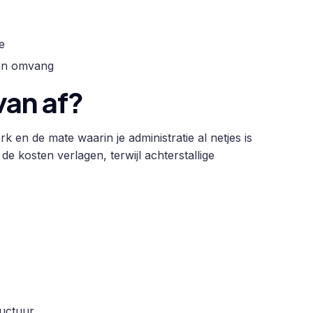
e
van omvang
van af?
k en de mate waarin je administratie al netjes is
e kosten verlagen, terwijl achterstallige
ructuur