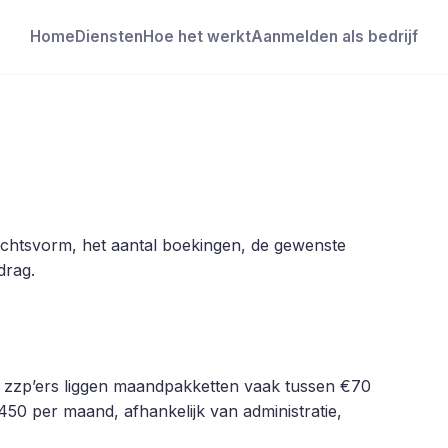
Home
Diensten
Hoe het werkt
Aanmelden als bedrijf
chtsvorm, het aantal boekingen, de gewenste
drag.
 zzp’ers liggen maandpakketten vaak tussen €70
450 per maand, afhankelijk van administratie,