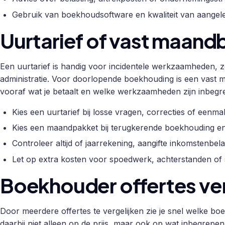
Gebruik van boekhoudsoftware en kwaliteit van aange
Uurtarief of vast maan
Een uurtarief is handig voor incidentele werkzaamheden, zo
administratie. Voor doorlopende boekhouding is een vast 
vooraf wat je betaalt en welke werkzaamheden zijn inbegr
Kies een uurtarief bij losse vragen, correcties of eenmal
Kies een maandpakket bij terugkerende boekhouding en
Controleer altijd of jaarrekening, aangifte inkomstenbe
Let op extra kosten voor spoedwerk, achterstanden of s
Boekhouder offertes ver
Door meerdere offertes te vergelijken zie je snel welke boe
daarbij niet alleen op de prijs, maar ook op wat inbegrepe