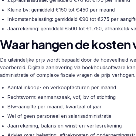
Zzp-administratie: gemiddeld €70 tot €175 per maand
Kleine bv: gemiddeld €150 tot €450 per maand
Inkomstenbelasting: gemiddeld €90 tot €275 per aangift
Jaarrekening: gemiddeld €500 tot €1.750, afhankelijk 
Waar hangen de kosten 
De uiteindelijke prijs wordt bepaald door de hoeveelheid wer
voorbereid. Digitale aanlevering via boekhoudsoftware kan d
administratie of complexe fiscale vragen de prijs verhogen.
Aantal inkoop- en verkoopfacturen per maand
Rechtsvorm: eenmanszaak, vof, bv of stichting
Btw-aangifte per maand, kwartaal of jaar
Wel of geen personeel en salarisadministratie
Jaarrekening, balans en winst-en-verliesrekening
Advies over belasting, aftrekposten of ondernemingsst