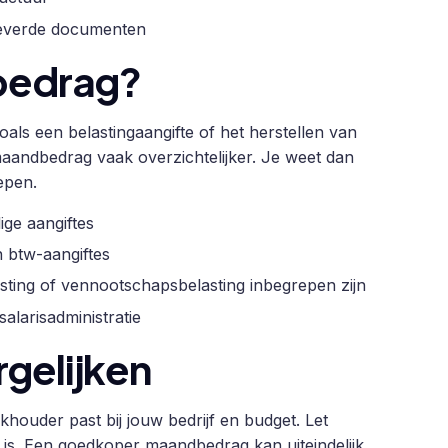
leverde documenten
dbedrag?
als een belastingaangifte of het herstellen van
maandbedrag vaak overzichtelijker. Je weet dan
epen.
ige aangiftes
 btw-aangiftes
lasting of vennootschapsbelasting inbegrepen zijn
alarisadministratie
gelijken
khouder past bij jouw bedrijf en budget. Let
n is. Een goedkoper maandbedrag kan uiteindelijk