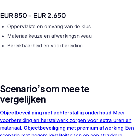
EUR 850 - EUR 2.650
Oppervlakte en omvang van de klus
Materiaalkeuze en afwerkingsniveau
Bereikbaarheid en voorbereiding
Scenario’s om mee te
vergelijken
Objectbeveiliging met achterstallig onderhoud
Meer
voorbereiding en herstelwerk zorgen voor extra uren en
materiaal.
Objectbeveiliging met premium afwerking
Een
scenario met hogere kwaliteitseisen en een strakkere