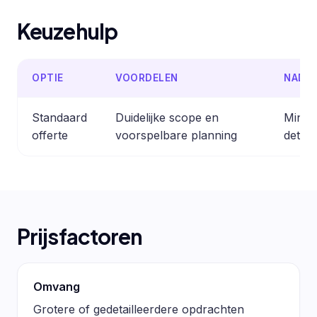
Keuzehulp
OPTIE
VOORDELEN
NADE
Standaard
Duidelijke scope en
Minder
offerte
voorspelbare planning
detail
Prijsfactoren
Omvang
Grotere of gedetailleerdere opdrachten