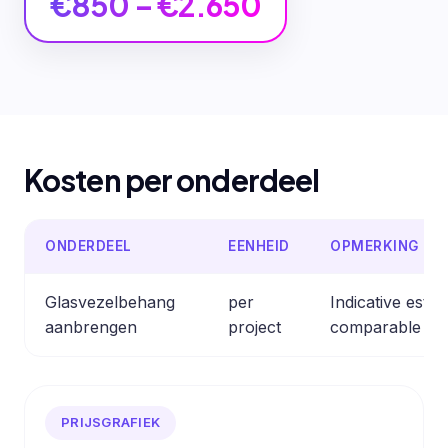
€850 – €2.650
Kosten per onderdeel
ONDERDEEL
EENHEID
OPMERKING
Glasvezelbehang
per
Indicative esti
aanbrengen
project
comparable pro
PRIJSGRAFIEK