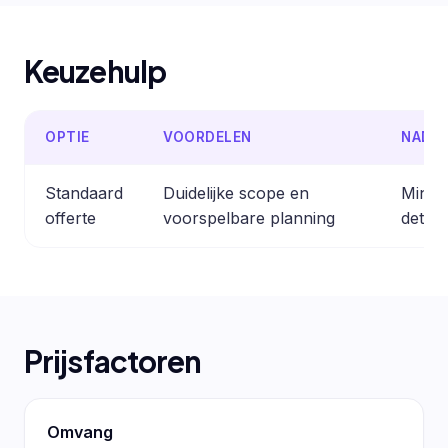
Keuzehulp
OPTIE
VOORDELEN
NADE
Standaard
Duidelijke scope en
Minder
offerte
voorspelbare planning
detail
Prijsfactoren
Omvang