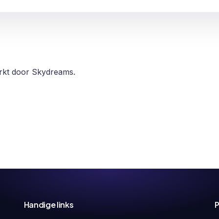
erkt door Skydreams.
Handige links
P