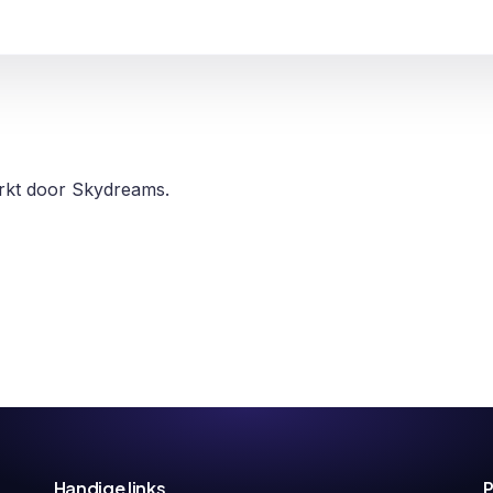
erkt door Skydreams.
Handige links
P