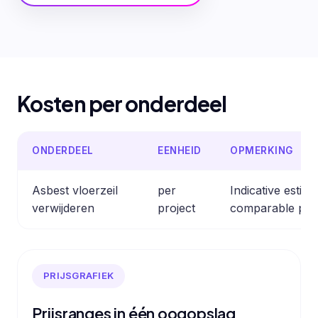
Kosten per onderdeel
ONDERDEEL
EENHEID
OPMERKING
Asbest vloerzeil
per
Indicative estim
verwijderen
project
comparable prof
PRIJSGRAFIEK
Prijsranges in één oogopslag