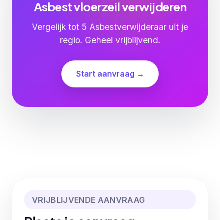
Asbest vloerzeil verwijderen
Vergelijk tot 5 Asbestverwijderaar uit je
regio. Geheel vrijblijvend.
Start aanvraag →
VRIJBLIJVENDE AANVRAAG