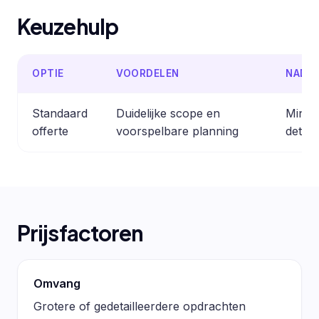
Keuzehulp
OPTIE
VOORDELEN
NADE
Standaard
Duidelijke scope en
Minder
offerte
voorspelbare planning
detail
Prijsfactoren
Omvang
Grotere of gedetailleerdere opdrachten