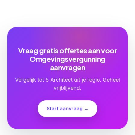
Vraag gratis offertes aan voor
Omgevingsvergunning
aanvragen
Vergelijk tot 5 Architect uit je regio. Geheel
vrijblijvend.
Start aanvraag →