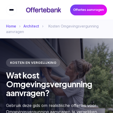
Offertes aanvragen
Home
›
Architect
›
Kosten Omgevingsvergunning
aanvragen
KOSTEN EN VERGELIJKING
Wat kost
Omgevingsvergunning
aanvragen?
Gebruik deze gids om realistische offertes voor
Omgevingsvergunning aanvragen te vergelijken.