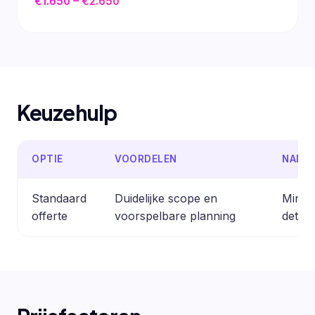
€1.650 – €2.650
Keuzehulp
OPTIE
VOORDELEN
NADE
Standaard
Duidelijke scope en
Minder
offerte
voorspelbare planning
detail