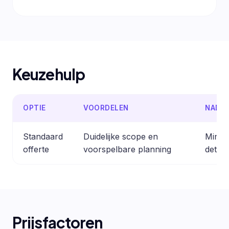
Keuzehulp
OPTIE
VOORDELEN
NADE
Standaard
Duidelijke scope en
Minder
offerte
voorspelbare planning
detail
Prijsfactoren