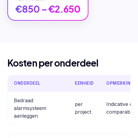
€850 – €2.650
Kosten per onderdeel
ONDERDEEL
EENHEID
OPMERKING
Bedraad
per
Indicative es
alarmsysteem
project
comparable p
aanleggen