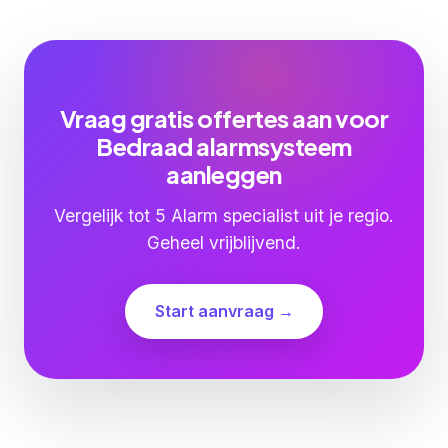
Vraag gratis offertes aan voor
Bedraad alarmsysteem
aanleggen
Vergelijk tot 5 Alarm specialist uit je regio.
Geheel vrijblijvend.
Start aanvraag →