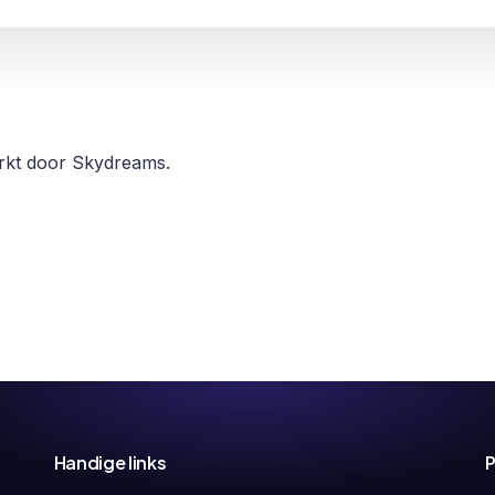
erkt door Skydreams.
Handige links
P