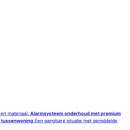
en materiaal.
Alarmsysteem onderhoud met premium
 tussenwoning
Een gangbare situatie met gemiddelde